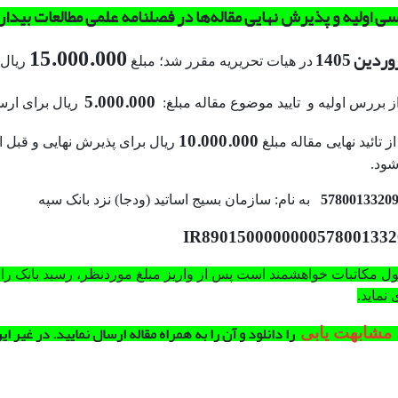
ی اولیه و پذیرش نهایی مقاله‌ها در فصلنامه علمی مطالعات بیدار
15.000.000
دین 1405
در هیات تحریریه مقرر شد؛ مبلغ
ریال 
5.000.000
 بررس اولیه و تایید موضوع مقاله مبلغ:
ریال برای ارس
10.000.000
 تائید نهایی مقاله مبلغ
ریال برای پذیرش نهایی و قبل 
شود.
5780013320
به نام: سازمان بسیج اساتید (ودجا) نزد بانک سپه
IR890150000000057800133
ل مکاتبات خواهشمند است پس از واریز مبلغ موردنظر، رسید بانک را 
نماید.
را دانلود و آن را به همراه مقاله ارسال نمایید. در غیر ا
 مشابهت یابی