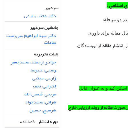
ی اسلامی :
سردبیر
دکتر مجتبی زارعی
در دو مرحله:
جانشین سردبیر
ال مقاله برای داوری
دکتر سید ابراهیم سرپرست
سادات
انتشار مقاله
از
از نویسندگان
هیات تحریریه
جوادی ارجمند، محمدجعفر
رضایی، علیرضا
زارعی، مجتبی
لک‌زایی، نجف
اسکن کند و به عنوان فایل
مریجی، شمس الله
هراتی، محمدجواد
ین صورت مقاله از روند ارزیابی خارج
هرسیج، حسین
دوره انتشار
فصلنامه