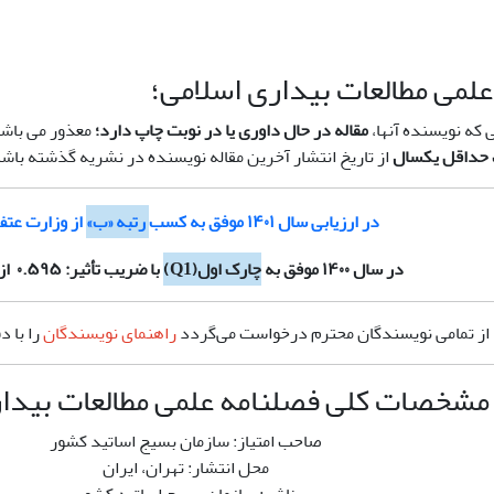
لمی مطالعات بیداری اسلامی؛
ی که نویسنده آنها،
مقاله در حال داوری یا در نوبت چاپ
دارد؛
معذور می باشد
حداقل یکسال
از تاریخ انتشار آخرین مقاله نویسنده در نشریه گذشته باشد
در ارزیابی سال ۱۴۰۱ موفق به کسب
رتبه «ب»
از و
زارت عتف
در سال ۱۴۰۰ موفق به
چارک اول(Q1)
با ضریب تأثیر: ۰
۵۹۵ از
.
از تمامی نویسندگان محترم درخواست می‌گردد
راهنمای نویسندگان
را با د
مشخصات کلی فصلنامه علمی مطالعات بیدار
صاحب امتیاز: سازمان بسیج اساتید کشور
محل انتشار: تهران، ایران