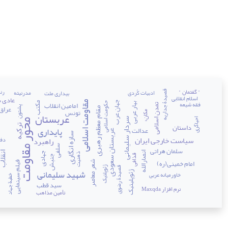
" گفتمان "
رن
ادبیات کُردی
مدرنیته
بیداری ملت
قصیدۀ جداریه
اسلام انقلابی
عادی 
مقاومت اسلامی
فقه شیعه
مکتب
جهان عرب
امامین انقلاب
حکومت اسلامی
بهار عربی
تمدن اسلامی
عراق
پشتون
مقام معظم رهبری
تونس
مکان»
عربستان
م
سردار سلیمانی
احیاگری
محور مقاومت
داستان
ترکیه
پایداری
عدالت
عربستان سعودی
سازه انگاری
سیاست خارجی ایران
راهبرد
دفا
سلفی
سلمان هراتی
انقلا
انصارالله
جهادی
ذهنیت
قذافی
جنبش
فق
امام خمینی(ره)
شعر معاصر
فیلم سینمایی
ژئوپلتیک
قصیدۀ رضوی
شهید سلیمانی
ژئوپلیتیک
خاورمیانه عربی
خطبة جهاد
سید قطب
نرم افزار Maxqda
تأمین مذاهب