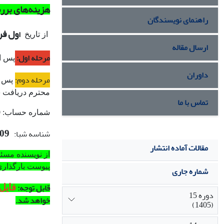
هزینه
های بررس
راهنمای نویسندگان
ول فرور
ا
از تاریخ
ارسال مقاله
مرحله اول:
پس از
داوران
مرحله دوم:
پس از
محترم دریافت ‌
تماس با ما
9
شماره حساب:
209
شناسه شبا:
مقالات آماده انتشار
از نویسنده مسئو
پیوست بارگذاری 
شماره جاری
قابل توجه:
فایل
دوره 15
خواهد شد.
(1405)