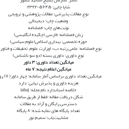
ناشر: سازمان بسیج اساتید کشور
شاپا چاپی: ۵۶۴۵-۲۳۲۲
نوع مقالات پذیرشی: مقالات پژوهشی و ترویجی
وضعیت چاپ: دیجیتالی
نوبت‌های چاپ: فصلنامه
زبان فصلنامه: فارسی (چکیده انگلیسی)
حوزه تخصصی: بیداری اسلامی(علوم سیاسی)
نوع فصلنامه: علمی رتبه «ب» (وزارت علوم، تحقیقات و فناور
نوع داوری: داوری بسته (دو سو ناشناس)
میانگین تعداد داوری: ۳ داور
میانگین اعلام نتیجه: ۷ ماه
میانگین تعداد داوری براساس آمار سامانه: چهار داور( ۱۷ روز)
هزینه داوری و پذیرش نهایی: دارد
خلاصه استاندارد نام مجله: iabaj
شکل دریافت مقاله: فقط از طریق سامانه
دسترسی رایگان و آزاد به مقالات
تعداد پایگاه های نمایه شده: ۸ پایگاه
مشابهت‌یاب: سمیم نور