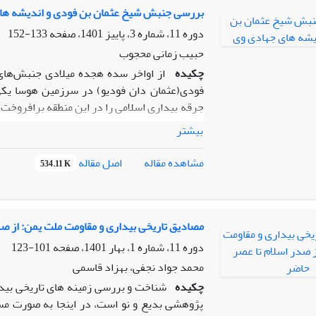
سقوط حکومت، انتخاب دیگری نخواهد داشت. بر ای
بررسی جنبش شیخ عثمان بن فودی و اندیشه ها
راستای منافع آن کشور طراحی و اجرا گردید.
دوره 11، شماره 3، پاییز 1401، صفحه
133-152
حبیب زمانی محجوب
چکیده
از اواخر سده هجده میلادی جنبش‌‌های
فودی(عثمان دان فودیو) در سرزمین هوسا یکی 
جرقه بیداری اسلامی را در این منطقه برافروخ
اصلی نوشتار حاضر این است که جنبش عثمان 
بیشتر
تحقیق توصیفی – تحلیلی و روش گردآوری داده‌ها 
شیخ عثمان با مشاهده فساد دینی، اخلاقی و سیا
اصل مقاله
مشاهده مقاله
534.11 K
حفظ اسلام، در پی اصلاح این وضعیت برآمد. وی د
در مرحله دوم علیه حاکمان ستمگر منطقه اعلان ج
تشکیل دهد. انگیزه و هدف اصلی قیام بن فودی 
جنبش بن فودی باعث عمق نفوذ اسلام در منطقه غ
مصادیق تاریخی بیداری و مقاومت ملت یمن: از صد
عثمان در منطقه شکل گرفت. (
یافته‌ها
)
دوره 11، شماره 1، بهار 1401، صفحه
101-123
محمد جواد نجفی، بهزاد قاسمی
چکیده
شناخت و بررسی زمینه ‏های تاریخی بیدا
پژوهشی بدیع و نو است، در اینجا به صورت م