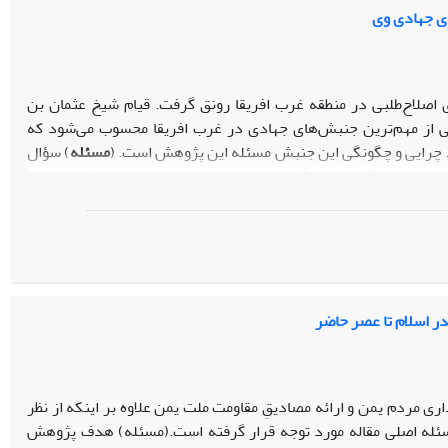
ن مبنا حمله‌ی نظامی عراق به ایران، سناریویی امریکایی بود که در
ی جهادی وی
 اصلاح‌طلبی در منطقه غرب افریقا رونق گرفت. قیام شیخ عثمان بن
از مهم‌‌ترین جنبش‌‌های جهادی در غرب افریقا محسوب می‌شود که
ت. چرایی و چگونگی این جنبش مسئله این پژوهش است. (
مسئله
) سؤال
بن فودی چگونه شکل گرفت و چه نتایجی دربرداشت؟ (
سؤال
) روش
اسنادی و کتابخانه‌ای است. (
روش
) یافته‌های پژوهش نشان می‌دهد
سی در جامعه و دستگاه حاکمه امرای هوسا، بر مبنای وجوب جهاد برای
ر مرحله اول با دعوت به اسلام به تبلیغ وسیع تعالیم دینی پرداخت و
هاد کرد و با پیروزی بر امرای هوسا توانست خلافت اسلامی سوکوتو را
تجدید حیات اسلامی در جامعه و بازگشت به اسلام اصیل و ناب بود.
رب افریقا شد و جنبش‌های اصلاحی دیگری با الگوپذیری از قیام شیخ
ر اسلام تا عصر حاضر
ری مردم یمن و ارائه مصادیقِ مقاومت ملت یمن علاوه بر اینکه از نظر
سئله اصلی مقاله مورد توجه قرار گرفته است.(مسئله) هدف پژوهش