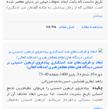
تاریخ دانست که باعث ایجاد تحولات مهمی در دنیای معاصر شده
است. انقلابی که از زمان پیدایش به مثابه گفتمانِ غیر (دیگری)
تمدن غربی، همواره در نزاع با این گفتمان بوده است. لذا سؤال
بیشتر
اصلی که مطرح می‌گردد این است که با توجه به تقابل جدی این دو
نگاه، انقلاب اسلامی چه تأثیری بر افول هژمونی آمریکا داشته
اصل مقاله
مشاهده مقاله
519.79 K
است؟ (مسئله)؛ بر همین اساس در این مقاله سعی شده است با
استفاده از روش کیفی و مطالعه اسنادی، داده‌ها و مطالب مرتبط با
این مسئله مطالعه و مورد بررسی قرار گیرد (روش)؛ نتایج
بررسی‌ها حاکی از این است که انقلاب اسلامی از یک سو در سطح
گفتمانی، اندیشه لیبرالیسم غربی را به صورت جدی به چالش
کشیده است و از سوی دیگر با اقداماتی مانند کناره‌گیری از اتحاد
ابعاد و ظرفیت‌های ضد استکباری پیاده‌روی اربعین حسینی بر
راهبردی با آمریکا، تسخیر سفارت این کشور در ایران، ایجاد
اساس دیدگاه های مقام معظم رهبری (مدظله العالی)
روحیه بیدارگری اسلامی در منطقه غرب آسیا، تضعیف جایگاه و
دوره 10، شماره 3، پاییز 1400، صفحه
49-73
قدرت رژیم صهیونیستی، حمایت از جنبش‌های ضد استکباری و به
زاهد غفاری هشجین، حسن محمدمیرزائی
چالش کشیدن قدرت نظامی آمریکا، تأثیر بسزایی در گسترش
چکیده
پیاده‌روی اربعین حسینی را می‌توان عظیم‌ترین تجمع
حرکت های آزادی خواهانه - به طور خاص بیداری اسلامی- و در
انسانی تاریخ بشریت دانست. لذا بررسی ابعاد مختلف آن از
نتیجه افول هژمونی آمریکا داشته است (نتایج).
اهمیت بسزایی برخوردار می‌باشد. اربعین حسینی به‌عنوان
مهم‌ترین میعادگاه شیعیان و حتی سایر مسلمانان جهان دارای ابعاد
بیشتر