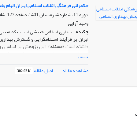
کشورهای اسلامی و منطقه­ای را فراهم ساخته اس
حکمرانی فرهنگی انقلاب اسـلامی ایـران الهام ب
دوره 11، شماره 4، زمستان 1401، صفحه
127-144
وحید آرایی
چکیده
بیداری اسلامی جنبشی اســت که مبتنی ب
ایران بر فرآیند اســلامگرایی و گسترش بیداری ا
داشته است (
مسئله
) .این پژوهش بر اساس روش 
پرسش می­‌پردازد که مؤلفه­‌های حکمرانی فرهن
بیشتر
است، چیست؟ (
پرسش
) در پاسخ باید گفت انقل
آموزه‌­های اسلامی، مردم سالاری دینی، فرهنگ 
اصل مقاله
مشاهده مقاله
302.92 K
دینی و بیداری اسلامی در عرصه منطقه‌­ای و تأثیر
خـود را در عرصـۀبین‌­المللی به منصۀ ظهور رساند.