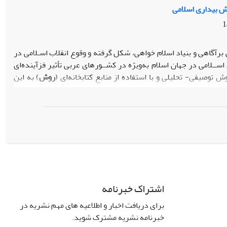
ت (
یافته
)
خش بیداری اسلامی
رآگاهی و بنیاد اسلام خواهی، شکل گرفته و وقوع انقلاب اسـلامی در
ســلامی در جهان اسلام به‌ویژه در کشــورهای عربی تأثیر فزآینده­‌ای
توصیفی- تحلیلی و با استفاده از منابع کتابخانه‌­ای (
روش
) به این
گی انقلاب اسلامی ایـران که موجب الهام بخشی بیداری اسلامی شده
اب اسلامی بـا تکیـه بـر حکمرانی فرهنگی بـه‌ویـژه ارزش­هـایی نظیر
مقاومت و شهادت، معنویت و ولایت فقیه توانسته به احیای خودباوری
گذاری بـر مناسـبات جهـانی بپـردازد و اقتـدار فرهنگی و نـرم­‌افـزاری
 (
یافته
)
اشتراک خبرنامه
برای دریافت اخبار و اطلاعیه های مهم نشریه در
خبرنامه نشریه مشترک شوید.