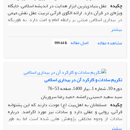
چکیده
عقل بنیادی‌ترین ابزار هدایت در اندیشه اسلامی، جایگاه
ویژه‌ای در قرآن دارد. ارائه الگوی قرآنی تربیت عقل نقش مهمی
در بیداری اسلامی مبتنی بر رابطه امام و امت دارد. به طوریکه
کارامدی این جریان در گرو این الگو می‌باشد. درواقع تبیین جامع و
بیشتر
کارامد از تربیت عقل از منظر قرآن به مثابه روح و شاکله جریان
بیداری اسلامی است، به طوریکه مناسبات بین امام و امت را
اصل مقاله
مشاهده مقاله
999.64 K
برمدار عقل تبیین می‌نماید. این پژوهش درصدد است تا با تبیین
الگوی تربیت عقل از منظر قرآن زمینه کاربست آن در جریان‌های
بیداری اسلامی را فراهم سازد و رابطه امام و امت را بر مدار عقل
تبیین و ارائه نماید.(مسئله)؛ این پژوهش با استفاده از روش
تفسیری-ساختاری تلاش دارد تا مؤلفه‌های تربیت عقل به صورت
تکریم سادات و کارکرد آن در بیداری اسلامی
لایه‌ای تبیین شوند. در این روش ده نفر از نخبگان قرآنی، برای
دوره 10، شماره 1، بهار 1400، صفحه
53-76
تدوین ماتریس خودتعاملی مشارکت داشتند.(روش)؛ تنویر عقل به
عنوان لایه سطح یک و عمیق‌ترین لایه قرار گرفت. این لایه بر
سید سعید حسینی رامشه، حمید رضا سروریان
«حق‌یابی عقل»، تأثیر می‌گذارد. تنویر عقل نیز بر لایه سوم
چکیده
مسلمانان به اهل‌بیت (ع) مودت دارند که این پشتوانه
یعنی«حق یابی عقل»،«رشد و سازندگی عقل»و«تکامل عقل» تأثیر
قرآنی، روایی و عقلی دارد و سادات نیز مورد اکرامند. درباره
می‌گذارد. هر سه مؤلفه لایه سوم که روبنائی‌ترین لایه هستند بر
سادات از وجوه مختلفی پژوهش هایی شده است اما به طور
لایه دوم یعنی «حق‌یابی عقل» تأثیر می‌گذارند. بنابراین
مستقل چراییِ تکریم ایشان و از طرفی نقش این تکریم در تحولات
بیشتر