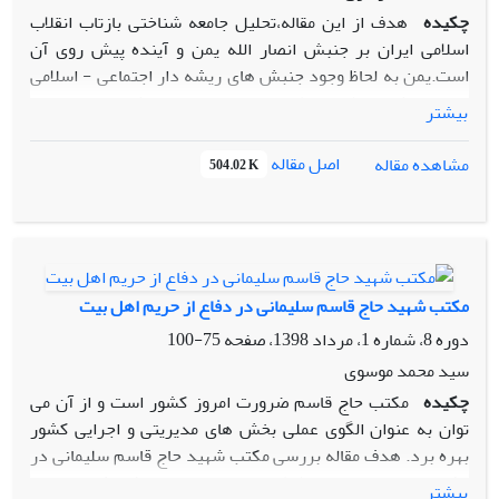
چکیده
هدف از این مقاله،تحلیل جامعه شناختی بازتاب انقلاب
اسلامی ایران بر جنبش انصار الله یمن و آینده پیش روی آن
است.یمن به لحاظ وجود جنبش های ریشه دار اجتماعی - اسلامی
بالاخص شیعیان(زیدیان) حائز اهمیت است. شیعیان زیدی و
بیشتر
جنبش وابسته به آن یعنی الحوثی(انصار الله) مهمترین جناح
مخالف دولت یمن محسوب می شوند که در پی فعالیت این جنبش،
اصل مقاله
مشاهده مقاله
504.02 K
همراه با گسترش اعتراضات عمومی در جریان بیداری اسلامی،
دولت علی عبدالله صالح در 23 نوامبر 2011 سقوط کرد و به دلیل
تجاوز نظامی عربستان سعودی، مداخلات شورای همکاری خلیج
فارس و سازمان ملل و عدم توافق جناحهای معترض داخلی تاکنون
هیچ دولتی نتوانسته است در رأس قدرت قرار گرفته و ثبات
مکتب شهید حاج قاسم سلیمانی در دفاع از حریم اهل بیت
سیاسی را در یمن برقرار سازد.سوال اصلی پژوهش این است که
دوره 8، شماره 1، مرداد 1398، صفحه
75-100
تاثیر پذیری جنبش انصار الله یمن از انقلاب اسلامی ایران و نقش
جنبش الحوثی (انصار الله)در دگرگونی اوضاع یمن و آینده سیاسی
سید محمد موسوی
این کشور چیست؟در این مقاله با استفاده ازروش تحقیق توصیفی-
چکیده
مکتب حاج قاسم ضرورت امروز کشور است و از آن می
تحلیلی، ابتدا به بررسی مفهومی جنبشهای اسلامی بعنوان عامل
توان به عنوان الگوی عملی بخش های مدیریتی و اجرایی کشور
محرک جنبش الحوثی یمن جهت مقابله با استبداد و تهاجم همه
بهره برد. هدف مقاله بررسی مکتب شهید حاج قاسم سلیمانی در
جانبه غرب و عربستان خواهیم پرداخت.
دفاع از حریم اهل بیت(ع) است.سئوال اصلی پژوهش حاضر را
بیشتر