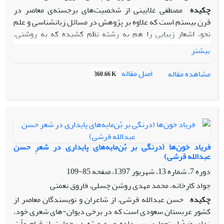
چکیده
مصطفی غلایینی از شخصیت‌های برجسته‌ی معاصر در
قرن بیستم است که علاوه بر پژوهش در مسائل زبانشناسی و علم
نحو، اشعار زیبایی را هم به رشته نظم کشیده که به روشنی،
اندیشه‌ها و آراء سیاسی- اجتماعی وی را بازتاب می‌دهد. او توجه
بیشتر
ویژه‌ای به جوانان داشته به طوری که بیشتر قصائد خود را با خطاب
قرار دادن جوانان و فرزندان وطن آغاز کرده است. غلایینی آنان را
اصل مقاله
مشاهده مقاله
360.66 K
به فراگیری دانش، بینش درست سیاسی، استعمارستیزی و تلاش
برای آزادی وطن و رسیدن به عزت و کمال انسانی تشویق کرده
است.(مساله) این پژوهش که با روش توصیفی- تحلیلی و با
استفاده از منابع کتابخانه ای انجام شده است(روش) به این نتیجه
رسیده که شاعر برای گسترش و پویایی جنبش بیداری اسلامی و
نهادینه کردن آن به عنوان یک عامل تاثیر گذار برای مقابله با
فریاد خون‌ها (درنگی بر بُن‌مایه‌های پایداری در شعرِ حسن
استبداد و استعمارگران و رفتارهای هنجارشکنانه آنان, مولفه های
عبدالله قرشی)
مختلف بیداری اسلامی از جمله شهادت طلبی, وحدت اسلامی,
دوره 7، شماره 13، شهریور 1397، صفحه
85-109
مقاومت در برار مشکلات, تقویت روحیه پایداری, تقویت معرفت
جواد کارخانه، محمد مهدی روشن چسلی، فاروق نعمتی
دینی و خودباوری و ظلم ستیزی, اعتماد به نفس در جوانان و عمق
چکیده
حسن عبدالله قرشی، از شاعران و نویسندگان معاصر از
بخشیدن به آگاهی آنان وپرهیز از تفرقه نژادی را در دیوان خود
کشور عربستان سعودی است که در برخی دیوان-های شعری خود،
به تصویر کشیده است(یافته ها و نتیجه).
ندای ضدّ استعماری سر داده و به ویژه در حمایت از قیام ملّت