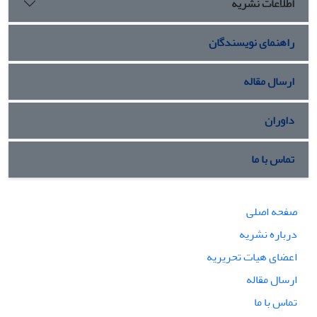
اطلاعات نشریه
او،همچنین سعی دارد به جلوه‌های گوناگون مقاومت، ظلم‌ستیزی و
دفاع از حقوق از ملّت‌های آزادة جهان در شعر او بپردازد.
راهنمای نویسندگان
ارسال مقاله
داوران
تماس با ما
صفحه اصلی
درباره نشریه
اعضای هیات تحریریه
ارسال مقاله
تماس با ما