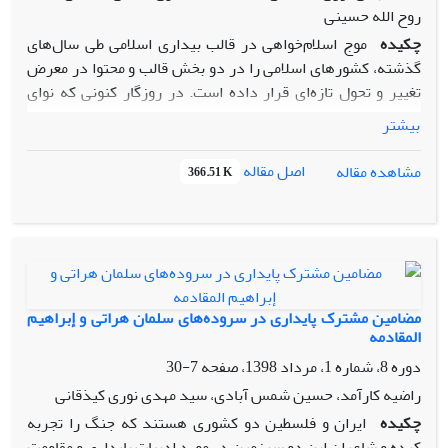
روح الله حسینی
چکیده
موج اسلام‌خواهی در قالب بیداری اسلامی طی سال‌های
گذشته، کشورهای اسلامی را در دو بخش قالب و محتوا در معرض
تغییر و تحول تازه‌ای قرار داده است. در روزگار کنونی که نوای
بیداری اسلامی در سراسر جهان اسلام طنین‌افکن شده، نقش
بیشتر
بی‌بدیل شهیده بنت‌الهدی صدر در این مسیر به‌عنوان یکی از
پیشگامان عرصه بیداری اسلامی، بیش‌ازپیش جلوه‌نمایی می‌کند.
اصل مقاله
مشاهده مقاله
366.51 K
رویکرد علمی و اعتقادی بنت‌الهدی و چالش‌های پیش روی وی،
چگونگی به چالش کشاندن عقب‌ماندگی‌های جامعه اسلامی و نیز
تلاش‌های بی‌سابقه وی در زمینه بیداری اسلامی ازجمله موضوعاتی
است که به واکاوی مجدانه نیاز دارد. سؤالی که مطرح می‌شود و
تلاش می‌شود به آن پاسخی درخور داده شود، آن است که
بنت‌الهدی صدر چگونه توانست در مسیر بیداری اسلامی اقدامات
مضامین مشترک پایداری در سروده‌های سلمان هراتی و إبراهیم
مؤثری را ارائه نماید.(مسئله) روش تحقیق پیش رو توصیفی-
المقادمه
تحلیلی است که بر اساس پیمایش دوره‌های تاریخی معاصر و
دوره 8، شماره 1، مرداد 1398، صفحه
7-30
توصیف شرایط مختلفی که بنت‌الهدی صدر در آن می‌زیسته، مبانی
راضیه کارآمد، حسین شمس آبادی، سید مهدی نوری کیذقانی
و رویکردهای مدیریتی، آموزشی و تبلیغی وی و بر اساس
چکیده
ایران و فلسطین دو کشوری هستند که جنگ را تجربه
آورده‌های داستانی‌اش، به تحلیل پرداخته است. (روش) تحقیق
کرده‌ و شاعرانِ این دو سرزمین در مورد ادبیات پایداری و مقاومت