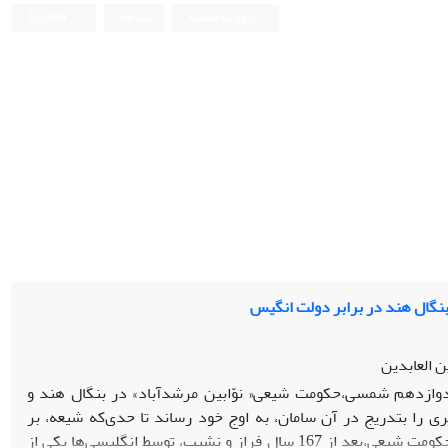
ورود به سامانه
ثبت نام
English
نگال هند در برابر دولت انگیس
 العابدین
وازدهم شمسی،حکومت شیعی« نوّابین مرشدآباد» در بنگال هند و
را بتدریج در آن سامان، به اوج خود رساند تا حدی‌که شیعه، بر
سراسر بنگال،سلطه یافت اما چرایی سقوط این حکومت شیعی،بعد از 167 سال فراز و نشیب، توسط انگلیسی‌ها یکی از