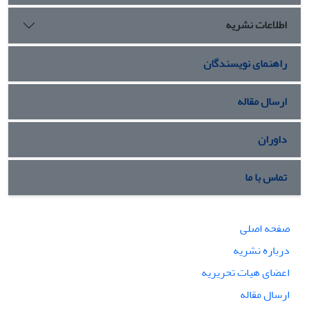
پارادایم هایی همانند،پارادایم کودتا، پارادایم اسکان اجباری،
اطلاعات نشریه
پارادایم پوشش اجباری، پاردایم اصلاحات ارضی، پارادایم نظام تک
حزبی و پارادایم نخبه کشی، زمینه ی بازتولید نظام سیاسی
استبدادی، را در سطح جامعه فراهم آوردند.
راهنمای نویسندگان
ارسال مقاله
داوران
تماس با ما
صفحه اصلی
درباره نشریه
اعضای هیات تحریریه
ارسال مقاله