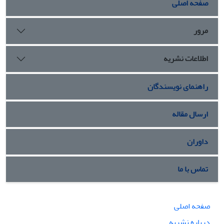
صفحه اصلی
راهبردهای بازنگری(wo)، راهبردهای تدافعی(wt) تقسیم شده
است در این تحقیق برای مقابله با چالش های سیاسی جهان اسلام
مرور
بر اساس روش سوات از راهبردهای تدافعی(wt) استفاده شده
است. برخی از یافته های تحقیق عبارتند از: تقویت روحیه وحدت و
اطلاعات نشریه
ایستادگی، تقویت سطح آگاهی و بصیرت در میان مسلمانان و ... را
می توان نام برد.
راهنمای نویسندگان
ارسال مقاله
داوران
تماس با ما
صفحه اصلی
درباره نشریه