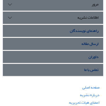
بیداری اسلامی، توجه کرده بودند که میزان فراوانی و درصد آن
مرور
در کتاب‌های تاریخ ایران و جهان 1 و 2، تاریخ معاصر ایران و
تاریخ‌شناسی به ترتیب 357 (4/13 %)، 740 (9/27 %)، 1342 (5/50
اطلاعات نشریه
%)، 217 (2/8 %) می‌باشد. 3. همچنین در بین ابعاد مورد بررسی
بعد شناختی با میزان بار اطلاعاتی 907/0 و ضریب اهمیت 359/0
بیش‌ترین و بعد عملکردی با میزان بار اطلاعاتی 789/0 و ضریب
راهنمای نویسندگان
اهمیت 312/0 کم‌ترین توجه را به خود اختصاص داده‌اند.
ارسال مقاله
داوران
تماس با ما
صفحه اصلی
درباره نشریه
اعضای هیات تحریریه