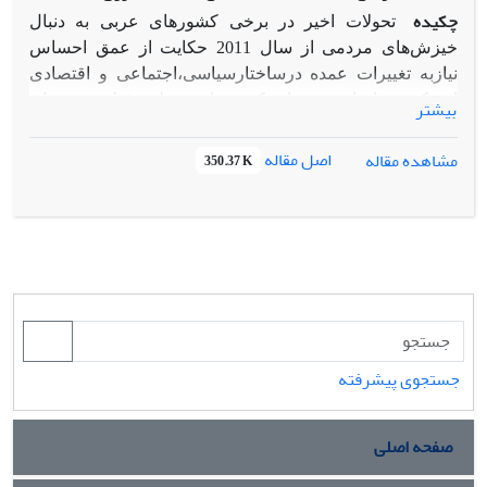
چکیده
تحولات اخیر در برخی کشورهای عربی به دنبال
خیزش‌های مردمی از سال 2011 حکایت از عمق احساس
نیازبه تغییرات عمده درساختارسیاسی،اجتماعی و اقتصادی
این کشورها دارد.در میان کشورهای منطقه،قطر به عنوان
بیشتر
مدعی بازیگری درسطح منطقه خلیج فارس در تلاش است تا
موقعیت خود را از طریق مدیریت و دخالت در بحران‌های پیش
اصل مقاله
مشاهده مقاله
350.37 K
آمده در کشورهای عربی افزایش دهد.در این راستا کشور قطر
با تکیه بر منابع طبیعی و بهره گیری از قدرت نرم و ایجاد
تعادل و تعامل با کشورهایی همسایه و منطقه سعی در
افزایش قدرت منطقه ای و برجسته کردن نقش خود در میان
کشورهای منطقه را داشته است.براساس رهیافت رئالیسم
کلاسیک، دراین پژوهش به دنبال پاسخ به این سؤال هستیم که
آیا قطر توانایی ایفاگری نقشی مؤثر در ترتیبات امنیتی منطقه
خلیج فارس، با توجه به تحولات اخیر را دارد؟فرضیه پژوهش
جستجوی پیشرفته
حاضر این است که: کشور قطر توانسته در سال‌های اخیر
ایفاگر نقشی مؤثر در منطقه باشد، دور از ذهن نیست اما
بایستی توجه داشت این بازیگری برای کشور کوچکی چون
صفحه اصلی
قطر در بلندمدت پایدار و بادوام نخواهد بود.محدودیت‌هایی