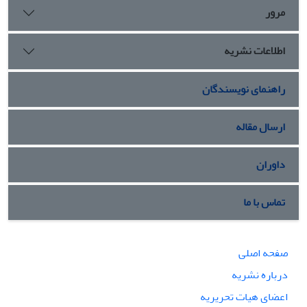
نظیر کوچکی مساحت و جمعیت کم،در کنار همسایگی با
مرور
کشورهای قدرتمندی چون ایران و عربستان،عدم تعریف
اصول پایدار در سیاست خارجی و نداشتن پیشینه تاریخی و
اطلاعات نشریه
فرهنگی مستقل از جمله مشکلات این کشور مدعی
می‌باشدکه مانع از پیشرفت مداوم آن در تأثیرگذاری بر
راهنمای نویسندگان
معادلات امنیتی خلیج فارس می‌شود. روش جمع آوری داده ها
جهت اثبات و تأیید فرضیه، روش کتابخانه ای و شیوه ی انجام
آن توصیفی_تحلیلی است.
ارسال مقاله
داوران
تماس با ما
صفحه اصلی
درباره نشریه
اعضای هیات تحریریه