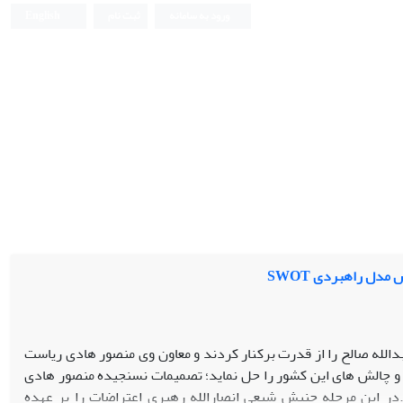
ورود به سامانه
ثبت نام
English
مدل راهبردی SWOT
ا قیام در سال 2011، علی عبدالله صالح را از قدرت برکنار کردند و معاون وی منصور هادی ریاست
و چالش های این کشور را حل نماید؛ تصمیمات نسنجیده منصور هادی
.در این مرحله جنبش شیعی انصارالله رهبری اعتراضات را بر عهده