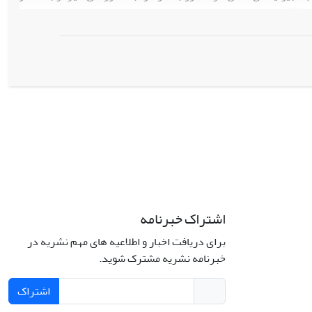
نزدیکی آن قرار دارند مانند ایران (پیش از انقلاب 1979)، ترکیه و اتیوپی تقویت کند. با تغییرات ژئوپلیتیکی در منطقه و
ان دکترین پیرامونی دچار تغییر شد. رژیم صهیونیستی به تدریج به سمت
عادی‌سازی و تقویت روابط با کشورهای عرب مانند مصر در قالب پیمان صلح کمپ دیوید(1978)، اردن (پیمان صلح 1995)
 مراکش در قالب پیمان ابراهیم رفت. پژوهش حاضر با هدف بررسی و
یستی به دنبال پاسخ به این پرسش است که چه عواملی موجب تغییر
 تاکید بر پیمان ابراهیم شده است؟ پژوهش حاضر به روش توصیفی–
ری جیمز روزنا به دنبال تحلیل و واکاوی ابعاد بیشتر این موضوع می
د و نقش در تعامل با یکدیگر (نتانیاهو در پست نخست‌وزیری، عامل
رامپ)، عامل حکومتی و عامل جامعوی به ترتیب در این زمینه تاثیرگذار
اشتراک خبرنامه
برای دریافت اخبار و اطلاعیه های مهم نشریه در
خبرنامه نشریه مشترک شوید.
اشتراک