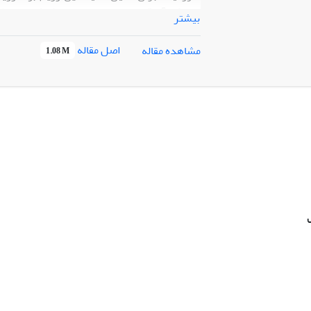
بیشتر
تغییر اولویت‌های امنیتی این رژیم، به مرور زم
اصل مقاله
مشاهده مقاله
1.08 M
و نهایتا امارات متحده عربی، بحرین، سودان و
تبیین تغییر در دکترین پیرامونی رژیم صهیون
رویکرد دکترین پیرامونی رژیم صهیونیستی با
تحلیلی نگارش شده و با بهره‌گیری از چارچوب نظ
باشد. یافته‌های پژوهش نشان می‌دهد متغیر فر
بین‌الملل (دولت ایالات متحده آمریکا در دوره ت
بوده است.